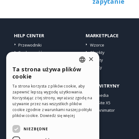
zapytanie
HELP CENTER
MARKETPLACE
Przewodniki
Wzorce
Społeczność
Obiekty
×
Witryny użytkowników
Punkty
Oferty
Ta strona używa plików
ENGLISH
cookie
ITALIAN
PROFIL
INNE WITRYNY
Ta strona korzysta z plików cookie, aby
zapewnić lepszą wygodę użytkowania.
GERMAN
Moje wpisy
Incomedia
Korzystając z tej strony, wyrażasz zgodę na
Moje licencje
WebSite X5
SPANISH
używanie przez nas wszystkich plików
cookie zgodnie z warunkami naszej polityki
Pobieranie
WebAnimator
PORTUGUESE
plików cookie.
Dowiedz się więcej
Web hosting
POLISH
Moje punkty
NIEZBĘDNE
RUSSIAN