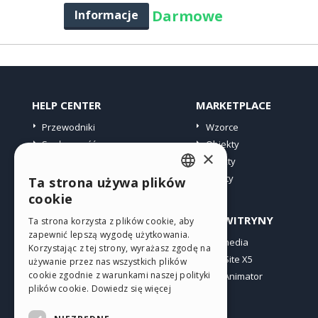
Darmowe
Informacje
HELP CENTER
MARKETPLACE
Przewodniki
Wzorce
Społeczność
Obiekty
×
Witryny użytkowników
Punkty
Oferty
Ta strona używa plików
ENGLISH
cookie
ITALIAN
PROFIL
INNE WITRYNY
Ta strona korzysta z plików cookie, aby
zapewnić lepszą wygodę użytkowania.
GERMAN
Moje wpisy
Incomedia
Korzystając z tej strony, wyrażasz zgodę na
Moje licencje
WebSite X5
SPANISH
używanie przez nas wszystkich plików
cookie zgodnie z warunkami naszej polityki
Pobieranie
WebAnimator
PORTUGUESE
plików cookie.
Dowiedz się więcej
Web hosting
POLISH
Moje punkty