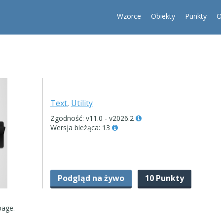
Wzorce
Obiekty
Punkty
O
Text
,
Utility
Zgodność: v11.0 - v2026.2
Wersja bieżąca: 13
Podgląd na żywo
10 Punkty
page.