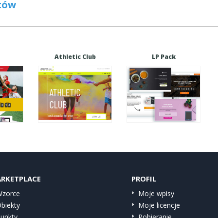
tów
Athletic Club
LP Pack
RKETPLACE
PROFIL
zorce
Moje wpisy
biekty
Moje licencje
unkty
Pobieranie