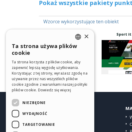
Pokaż wszystkie pakiety punk
Wzorce wykorzystujące ten obiekt
×
Website Tuning Pack
Sport it
Ta strona używa plików
ENGLISH
cookie
ITALIAN
Ta strona korzysta z plików cookie, aby
zapewnić lepszą wygodę użytkowania.
GERMAN
Korzystając z tej strony, wyrażasz zgodę na
SPANISH
używanie przez nas wszystkich plików
cookie zgodnie z warunkami naszej polityki
PORTUGUESE
plików cookie.
Dowiedz się więcej
POLISH
NIEZBĘDNE
HELP CENTER
MA
RUSSIAN
WYDAJNOŚĆ
Przewodniki
W
FRENCH
Społeczność
O
TARGETOWANIE
Witryny użytkowników
P