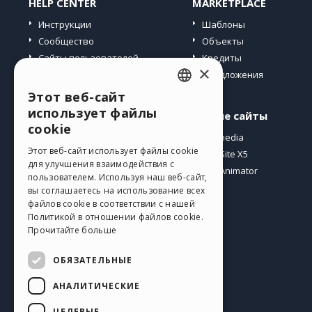
HELP CENTER
MARKETPLACE
Инструкции
Шаблоны
Сообщество
Объекты
Сайты пользователей
Кредиты
×
Предложения
Этот веб-сайт
ENGLISH
использует файлы
Профиль
Другие сайты
ITALIAN
cookie
Мои посты
Incomedia
GERMAN
Этот веб-сайт использует файлы cookie
Мои лицензии
WebSite X5
для улучшения взаимодействия с
Загрузить
WebAnimator
SPANISH
пользователем. Используя наш веб-сайт,
Веб-хостинг
вы соглашаетесь на использование всех
PORTUGUESE
файлов cookie в соответствии с нашей
Мои кредиты
Политикой в ​​отношении файлов cookie.
POLISH
Прочитайте больше
RUSSIAN
ОБЯЗАТЕЛЬНЫЕ
FRENCH
АНАЛИТИЧЕСКИЕ
Pусский
ЦЕЛЕВЫЕ