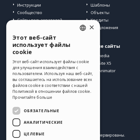
Инструкции
Шаблоны
Сообщество
Объекты
Сайты пользователей
Кредиты
×
Предложения
Этот веб-сайт
ENGLISH
использует файлы
Профиль
Другие сайты
ITALIAN
cookie
Мои посты
Incomedia
GERMAN
Этот веб-сайт использует файлы cookie
Мои лицензии
WebSite X5
для улучшения взаимодействия с
Загрузить
WebAnimator
SPANISH
пользователем. Используя наш веб-сайт,
Веб-хостинг
вы соглашаетесь на использование всех
PORTUGUESE
файлов cookie в соответствии с нашей
Мои кредиты
Политикой в ​​отношении файлов cookie.
POLISH
Прочитайте больше
RUSSIAN
ОБЯЗАТЕЛЬНЫЕ
FRENCH
АНАЛИТИЧЕСКИЕ
Pусский
ЦЕЛЕВЫЕ
Incomedia s.r.l.
Copyright © 2026
Все права зарезервированы.