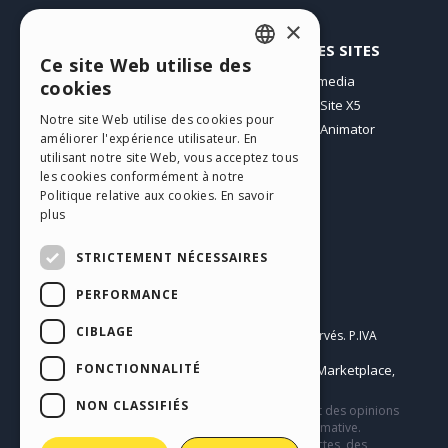
×
PROFIL
AUTRES SITES
Ce site Web utilise des
ENGLISH
Mes Messages
Incomedia
cookies
Mes Licences
WebSite X5
ITALIAN
Notre site Web utilise des cookies pour
Télécharger
WebAnimator
améliorer l'expérience utilisateur. En
GERMAN
Espace Web
utilisant notre site Web, vous acceptez tous
SPANISH
Mes Crédits
les cookies conformément à notre
Politique relative aux cookies.
En savoir
PORTUGUESE
plus
POLISH
STRICTEMENT NÉCESSAIRES
RUSSIAN
PERFORMANCE
Français
FRENCH
CIBLAGE
Incomedia s.r.l.
Copyright © 2026
Tous droits réservés. P.IVA
IT07514640015
FONCTIONNALITÉ
Help Center / Marketplace
Conditions d'utilisation WebSite X5:
,
Templates
Objects
Privacy Policy
,
|
NON CLASSIFIÉS
Ce site contient des contenus, des commentaires et des opinions
soumis par les utilisateurs et n’a qu’une valeur informative.
Incomedia décline toute responsabilité pour des actes, des