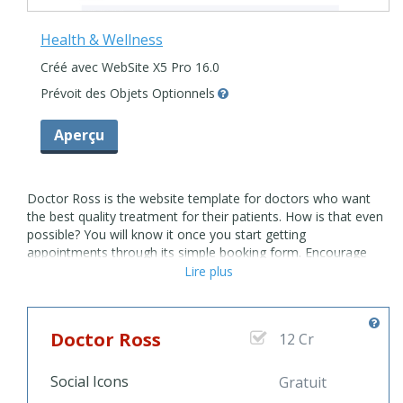
Health & Wellness
Créé avec WebSite X5 Pro 16.0
Prévoit des Objets Optionnels
Aperçu
Doctor Ross is the website template for doctors who want
the best quality treatment for their patients. How is that even
possible? You will know it once you start getting
appointments through its simple booking form. Encourage
your patients to use it and you'll soon both save time and
Lire plus
hassle. No more sticky notes. Just your website to keep
yourself organized and up-to-date with your patients. They
can learn all about you: share your education, latest news and
Doctor Ross
12 Cr
the most relevant medical information with Doctor Ross
template. Individuals and small clinics will love it. Not only they
will enjoy its one-page layout, but also its complete easy-to-
Social Icons
Gratuit
use design features. This doctor website template is a catch.