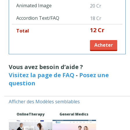
Hit the button and try it now.
Animated Image
20 Cr
Accordion Text/FAQ
18 Cr
12 Cr
Total
Acheter
Vous avez besoin d’aide ?
Visitez la page de FAQ
-
Posez une
question
Afficher des Modèles semblables
OnlineTherapy
General Medics