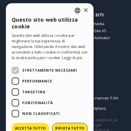
×
PROFILO
ALTRI SITI
Questo sito web utilizza
ENGLISH
I miei post
Incomedia
cookie
Le mie Licenze
WebSite X5
ITALIAN
Questo sito web utilizza i cookie per
I miei Download
WebAnimator
migliorare la tua esperienza di
GERMAN
Spazio Web
navigazione. Utilizzando il nostro sito web
SPANISH
I miei Crediti
acconsenti a tutti i cookie in conformità con
la nostra policy per i cookie.
Leggi di più
PORTUGUESE
STRETTAMENTE NECESSARI
POLISH
PERFORMANCE
RUSSIAN
Italiano
FRENCH
TARGETING
Incomedia s.r.l.
Copyright © 2026
Tutti i diritti sono riservati. P.IVA
FUNZIONALITÀ
IT07514640015
Help Center / Marketplace
Termini di utilizzo WebSite X5:
,
Templates
Objects
Privacy Policy
NON CLASSIFICATI
,
|
Questo sito contiene commenti, opinioni e materiali pubblicati da
utenti a solo scopo informativo. Incomedia declina ogni
ACCETTA TUTTO
RIFIUTA TUTTO
responsabilità per atti, omissioni e comportamenti di terzi in