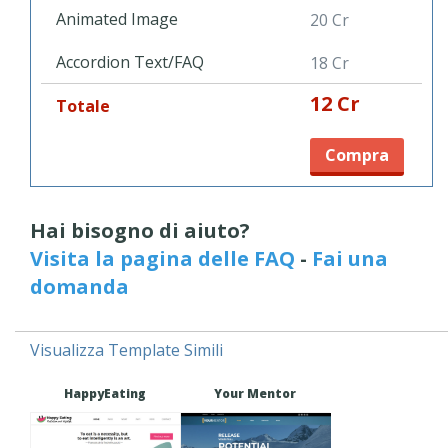
facilità d'uso di tutte le funzioni per il suo design. Questo
Animated Image
20 Cr
template di siti per medici e dottori è un'occasione. Provalo
subito.
Accordion Text/FAQ
18 Cr
12 Cr
Totale
Compra
Hai bisogno di aiuto?
Visita la pagina delle FAQ
-
Fai una
domanda
Visualizza Template Simili
HappyEating
Your Mentor