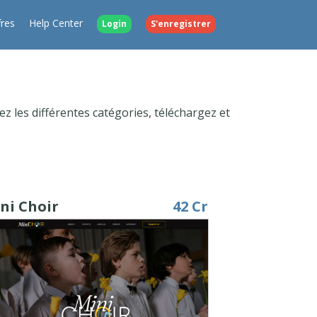
fres
Help Center
Login
S'enregistrer
z les différentes catégories, téléchargez et
ni Choir
42 Cr