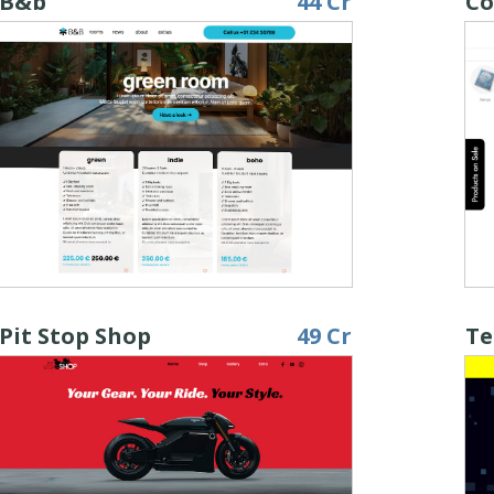
B&b
44 Cr
Co
Pit Stop Shop
49 Cr
Te