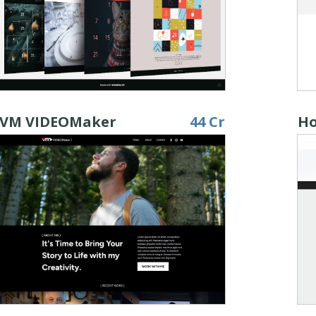
VM VIDEOMaker
44 Cr
Ho