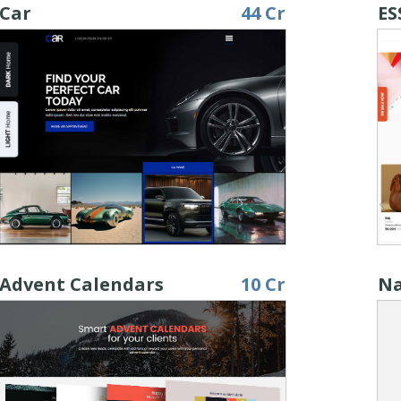
Car
44 Cr
ES
Advent Calendars
10 Cr
Na