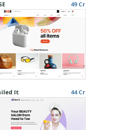
SE
49 Cr
iled It
44 Cr