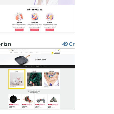
rizn
49 Cr