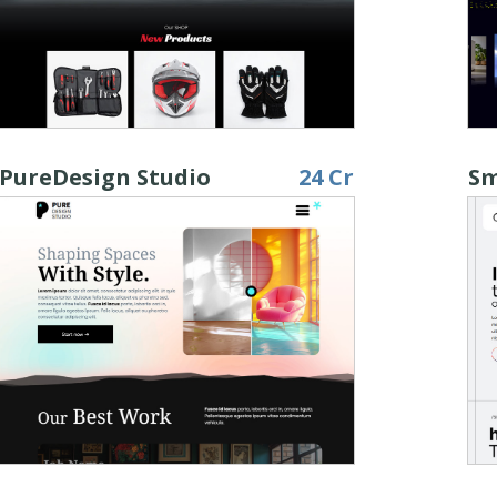
PureDesign Studio
24 Cr
Sm