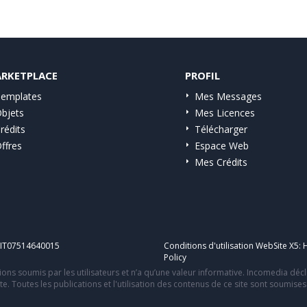
RKETPLACE
PROFIL
emplates
Mes Messages
bjets
Mes Licences
rédits
Télécharger
ffres
Espace Web
Mes Crédits
A IT07514640015
Conditions d'utilisation WebSite X5:
H
Policy
ons soumis par les utilisateurs et n’a qu’une valeur informative. Incomedia déc
te. Toutes les publications et l'utilisation des contenus de ce site sont soumise