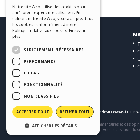
ITALIAN
Notre site Web utilise des cookies pour
améliorer l'expérience utilisateur. En
GERMAN
utilisant notre site Web, vous acceptez tous
SPANISH
les cookies conformément à notre
Politique relative aux cookies.
En savoir
HELP CENTER
MA
PORTUGUESE
plus
Guides
T
POLISH
STRICTEMENT NÉCESSAIRES
Communauté
O
RUSSIAN
Sites Utilisateurs
C
PERFORMANCE
O
FRENCH
CIBLAGE
FONCTIONNALITÉ
NON CLASSIFIÉS
ACCEPTER TOUT
REFUSER TOUT
Copyright © 2026
Incomedia s.r.l.
Tous droits réservés. P.IV
Ce site contient des contenus, des commentaires et des opini
AFFICHER LES DÉTAILS
comportement de tiers en relation avec votre utilisation du si