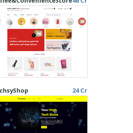
ffee&ConvenienceStore
46 Cr
chsyShop
24 Cr