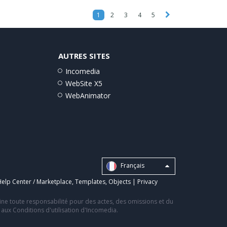
1
2
3
4
5
AUTRES SITES
Incomedia
WebSite X5
WebAnimator
Français
elp Center / Marketplace
,
Templates
,
Objects
|
Privacy
line toute responsabilité pour des actes, des omissions et du
s aux Conditions d'utilisation d'Incomedia.