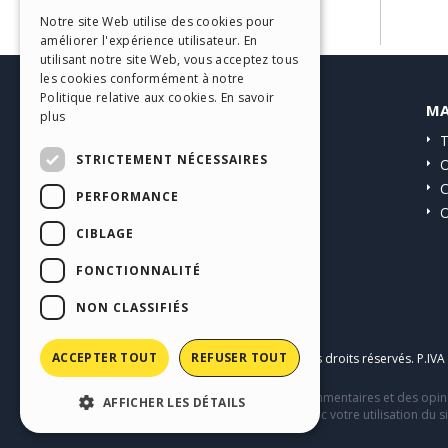
ITALIAN
Notre site Web utilise des cookies pour
améliorer l'expérience utilisateur. En
GERMAN
utilisant notre site Web, vous acceptez tous
SPANISH
les cookies conformément à notre
Politique relative aux cookies.
En savoir
HELP CENTER
MA
PORTUGUESE
plus
Guides
T
POLISH
STRICTEMENT NÉCESSAIRES
Communauté
O
RUSSIAN
Sites Utilisateurs
C
PERFORMANCE
O
FRENCH
CIBLAGE
FONCTIONNALITÉ
NON CLASSIFIÉS
ACCEPTER TOUT
REFUSER TOUT
Copyright © 2026
Incomedia s.r.l.
Tous droits réservés. P.IV
Ce site contient des contenus, des commentaires et des opini
AFFICHER LES DÉTAILS
comportement de tiers en relation avec votre utilisation du si