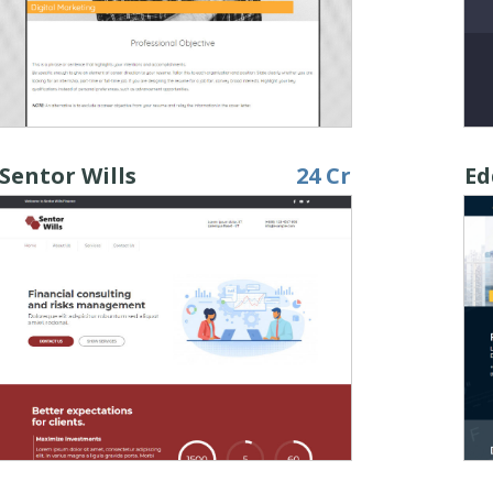
Sentor Wills
24 Cr
Ed