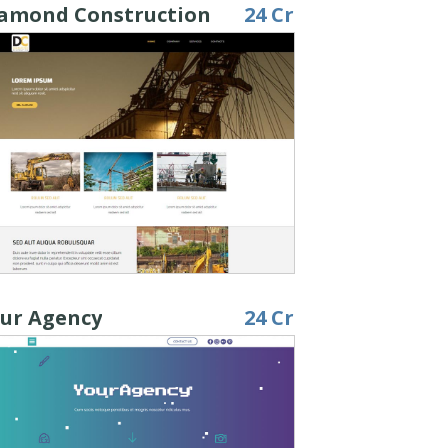
amond Construction
24 Cr
ur Agency
24 Cr