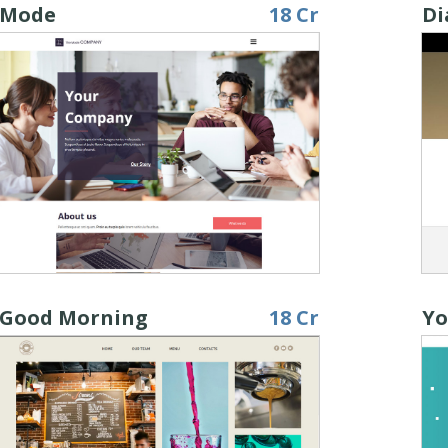
Mode
18 Cr
Di
Good Morning
18 Cr
Yo