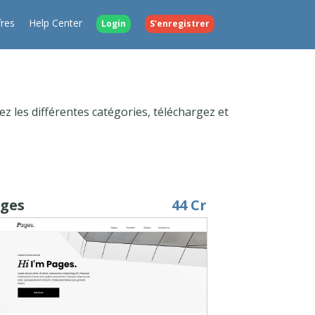
fres
Help Center
Login
S'enregistrer
z les différentes catégories, téléchargez et
ges
44 Cr