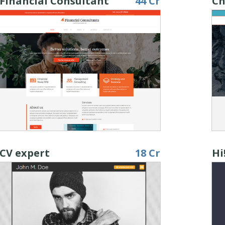
Financial Consultant
44 Cr
Ch
CV expert
18 Cr
Hi