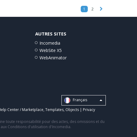
1
2
AUTRES SITES
Incomedia
WebSite X5
WebAnimator
Français
elp Center / Marketplace
,
Templates
,
Objects
|
Privacy
line toute responsabilité pour des actes, des omissions et du
s aux Conditions d'utilisation d'Incomedia.