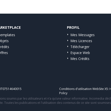
RKETPLACE
PROFIL
emplates
Mes Messages
bjets
Mes Licences
rédits
Télécharger
ffres
Espace Web
Mes Crédits
A IT07514640015
Conditions d'utilisation WebSite X5:
H
Policy
ons soumis par les utilisateurs et n’a qu’une valeur informative. Incomedia déc
te. Toutes les publications et l'utilisation des contenus de ce site sont soumise