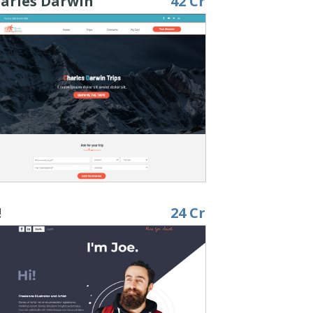
arles Darwin
42 Cr
!
24 Cr