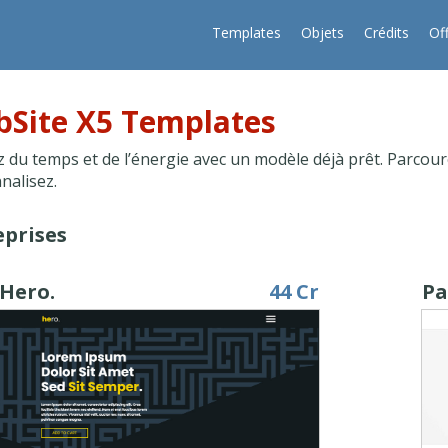
Templates
Objets
Crédits
Of
Site X5 Templates
 du temps et de l’énergie avec un modèle déjà prêt. Parcoure
nalisez.
eprises
Hero.
44 Cr
Pa