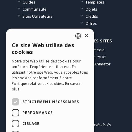
Guides
Templates
Communauté
Objets
Sites Utilisateurs
Crédits
Offres
×
PROFIL
AUTRES SITES
Ce site Web utilise des
ENGLISH
Mes Messages
Incomedia
cookies
Mes Licences
WebSite X5
ITALIAN
Notre site Web utilise des cookies pour
Télécharger
WebAnimator
améliorer l'expérience utilisateur. En
GERMAN
Espace Web
utilisant notre site Web, vous acceptez tous
SPANISH
Mes Crédits
les cookies conformément à notre
Politique relative aux cookies.
En savoir
PORTUGUESE
plus
POLISH
STRICTEMENT NÉCESSAIRES
RUSSIAN
PERFORMANCE
Français
FRENCH
CIBLAGE
Incomedia s.r.l.
Copyright © 2026
Tous droits réservés. P.IVA
IT07514640015