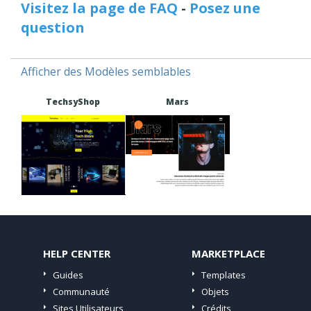
Visitez la page de FAQ
-
Posez une
question
Afficher des Modèles semblables
TechsyShop
Mars
HELP CENTER
MARKETPLACE
Guides
Templates
Communauté
Objets
Sites Utilisateurs
Crédits