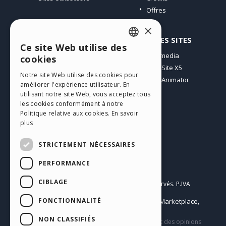
Offres
×
PROFIL
AUTRES SITES
Ce site Web utilise des
ENGLISH
Mes Messages
Incomedia
cookies
Mes Licences
WebSite X5
ITALIAN
Notre site Web utilise des cookies pour
Télécharger
WebAnimator
améliorer l'expérience utilisateur. En
GERMAN
Espace Web
utilisant notre site Web, vous acceptez tous
SPANISH
Mes Crédits
les cookies conformément à notre
Politique relative aux cookies.
En savoir
PORTUGUESE
plus
POLISH
STRICTEMENT NÉCESSAIRES
RUSSIAN
PERFORMANCE
Français
FRENCH
CIBLAGE
Incomedia s.r.l.
Copyright © 2026
Tous droits réservés. P.IVA
IT07514640015
FONCTIONNALITÉ
Help Center / Marketplace
Conditions d'utilisation WebSite X5:
,
Templates
Objects
Privacy Policy
,
|
NON CLASSIFIÉS
Ce site contient des contenus, des commentaires et des opinions