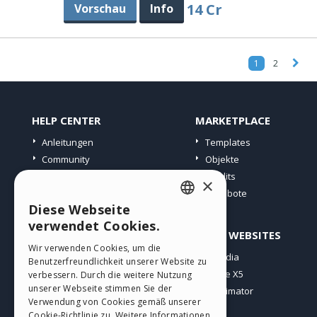
14 Cr
Vorschau
Info
1
2
HELP CENTER
MARKETPLACE
Anleitungen
Templates
Community
Objekte
Websites von Nutzern
Credits
×
Angebote
Diese Webseite
ENGLISH
verwendet Cookies.
PROFIL
ANDERE WEBSITES
ITALIAN
Wir verwenden Cookies, um die
Meine Beiträge
Incomedia
Benutzerfreundlichkeit unserer Website zu
GERMAN
Meine Lizenz
WebSite X5
verbessern. Durch die weitere Nutzung
SPANISH
unserer Webseite stimmen Sie der
Download
WebAnimator
Verwendung von Cookies gemäß unserer
Webhosting
PORTUGUESE
Cookie-Richtlinie zu.
Weitere Informationen