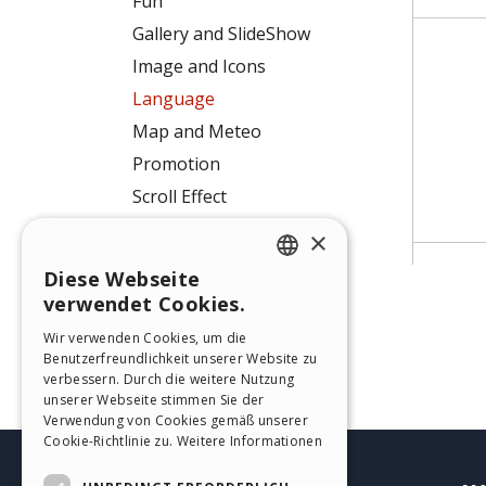
Fun
Gallery and SlideShow
Image and Icons
Language
Map and Meteo
Promotion
Scroll Effect
Separator
×
Shopping and booking
Diese Webseite
ENGLISH
Social
verwendet Cookies.
ITALIAN
Text
Wir verwenden Cookies, um die
Timeline
Benutzerfreundlichkeit unserer Website zu
GERMAN
verbessern. Durch die weitere Nutzung
Utility
SPANISH
unserer Webseite stimmen Sie der
Verwendung von Cookies gemäß unserer
PORTUGUESE
Cookie-Richtlinie zu.
Weitere Informationen
POLISH