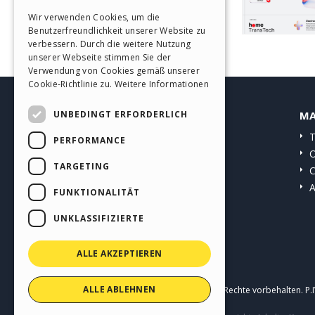
ITALIAN
Wir verwenden Cookies, um die
Benutzerfreundlichkeit unserer Website zu
GERMAN
verbessern. Durch die weitere Nutzung
SPANISH
unserer Webseite stimmen Sie der
Verwendung von Cookies gemäß unserer
PORTUGUESE
Cookie-Richtlinie zu.
Weitere Informationen
POLISH
UNBEDINGT ERFORDERLICH
HELP CENTER
MA
RUSSIAN
Anleitungen
T
PERFORMANCE
FRENCH
Community
O
TARGETING
Websites von Nutzern
C
A
FUNKTIONALITÄT
UNKLASSIFIZIERTE
ALLE AKZEPTIEREN
ALLE ABLEHNEN
Copyright © 2026
Incomedia s.r.l.
Alle Rechte vorbehalten. P