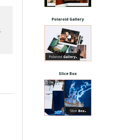
Polaroid Gallery
g
.
Slice Box