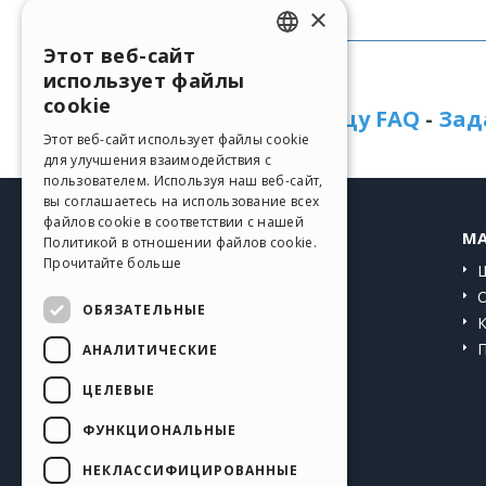
×
Этот веб-сайт
ENGLISH
использует файлы
Нужна помощь?
ITALIAN
cookie
Посетите страницу FAQ
-
Зад
GERMAN
Этот веб-сайт использует файлы cookie
для улучшения взаимодействия с
SPANISH
пользователем. Используя наш веб-сайт,
вы соглашаетесь на использование всех
PORTUGUESE
файлов cookie в соответствии с нашей
HELP CENTER
MA
Политикой в ​​отношении файлов cookie.
POLISH
Прочитайте больше
Инструкции
RUSSIAN
Сообщество
ОБЯЗАТЕЛЬНЫЕ
FRENCH
Сайты пользователей
АНАЛИТИЧЕСКИЕ
ЦЕЛЕВЫЕ
ФУНКЦИОНАЛЬНЫЕ
НЕКЛАССИФИЦИРОВАННЫЕ