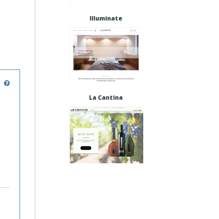
Illuminate
La Cantina