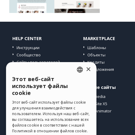
HELP CENTER
MARKETPLACE
Инструкции
Шаблоны
Сообщество
Объекты
Сайты пользователей
Кредиты
×
Предложения
Этот веб-сайт
ENGLISH
использует файлы
Профиль
Другие сайты
ITALIAN
cookie
Мои посты
Incomedia
GERMAN
Этот веб-сайт использует файлы cookie
Мои лицензии
WebSite X5
для улучшения взаимодействия с
Загрузить
WebAnimator
SPANISH
пользователем. Используя наш веб-сайт,
Веб-хостинг
вы соглашаетесь на использование всех
PORTUGUESE
Мои кредиты
файлов cookie в соответствии с нашей
Политикой в ​​отношении файлов cookie.
POLISH