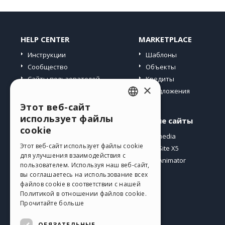
HELP CENTER
MARKETPLACE
Инструкции
Шаблоны
Сообщество
Объекты
Сайты пользователей
Кредиты
×
Предложения
Этот веб-сайт
ENGLISH
использует файлы
Профиль
Другие сайты
ITALIAN
cookie
Мои посты
Incomedia
GERMAN
Этот веб-сайт использует файлы cookie
Мои лицензии
WebSite X5
для улучшения взаимодействия с
Загрузить
WebAnimator
SPANISH
пользователем. Используя наш веб-сайт,
Веб-хостинг
вы соглашаетесь на использование всех
PORTUGUESE
Мои кредиты
файлов cookie в соответствии с нашей
Политикой в ​​отношении файлов cookie.
POLISH
Прочитайте больше
RUSSIAN
ОБЯЗАТЕЛЬНЫЕ