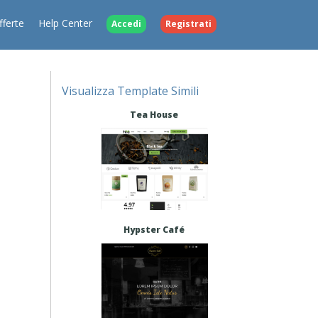
fferte
Help Center
Accedi
Registrati
Visualizza Template Simili
Tea House
Hypster Café