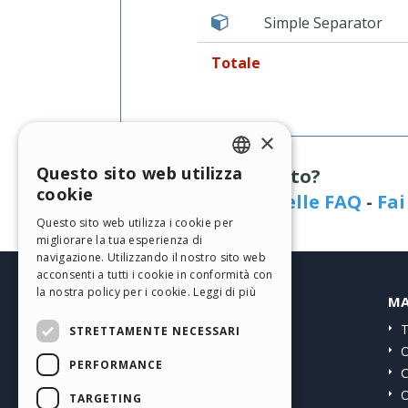
Simple Separator
Totale
×
Questo sito web utilizza
Hai bisogno di aiuto?
ENGLISH
cookie
Visita la pagina delle FAQ
-
Fa
ITALIAN
Questo sito web utilizza i cookie per
migliorare la tua esperienza di
GERMAN
navigazione. Utilizzando il nostro sito web
SPANISH
acconsenti a tutti i cookie in conformità con
la nostra policy per i cookie.
Leggi di più
HELP CENTER
MA
PORTUGUESE
Guide
T
STRETTAMENTE NECESSARI
POLISH
Community
O
PERFORMANCE
RUSSIAN
Siti Utenti
C
O
FRENCH
TARGETING