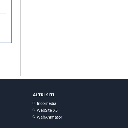
ALTRI SITI
Incomedia
WebSite X5
WebAnimator