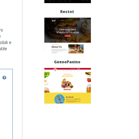
Restnt
mi
e
bili e
tile
GeenoPanino