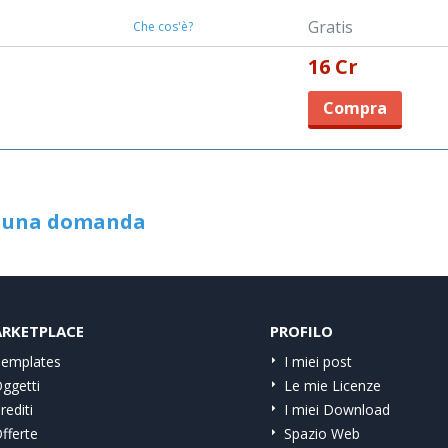
Gratis
Che cos'è?
16 Cr
Compra
i una domanda
RKETPLACE
PROFILO
emplates
I miei post
ggetti
Le mie Licenze
rediti
I miei Download
fferte
Spazio Web