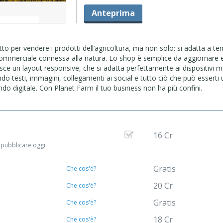
Anteprima
o per vendere i prodotti dell’agricoltura, ma non solo: si adatta a te
 commerciale connessa alla natura. Lo shop è semplice da aggiornare 
isce un layout responsive, che si adatta perfettamente ai dispositivi mo
endo testi, immagini, collegamenti ai social e tutto ciò che può esserti u
do digitale. Con Planet Farm il tuo business non ha più confini.
16 Cr
 pubblicare oggi.
Gratis
Che cos'è?
20 Cr
Che cos'è?
Gratis
Che cos'è?
18 Cr
Che cos'è?