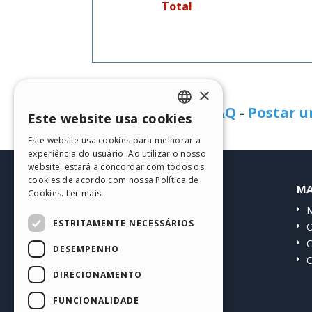
Total
Precisa de ajuda?
×
Ver a página de FAQ
-
Postar 
Este website usa cookies
ENGLISH
Este website usa cookies para melhorar a
ITALIAN
experiência do usuário. Ao utilizar o nosso
website, estará a concordar com todos os
GERMAN
cookies de acordo com nossa Política de
HELP CENTER
MA
Cookies.
Ler mais
SPANISH
Guias
M
PORTUGUESE
ESTRITAMENTE NECESSÁRIOS
Comunidade
O
POLISH
Websites de usuários
C
DESEMPENHO
O
RUSSIAN
DIRECIONAMENTO
FRENCH
FUNCIONALIDADE