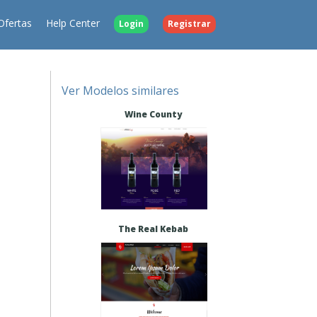
Ofertas
Help Center
Login
Registrar
Ver Modelos similares
Wine County
The Real Kebab