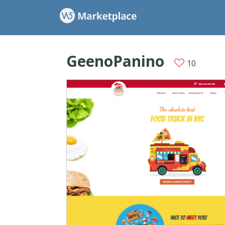
GeenoPanino
10