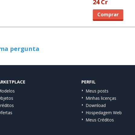
24 Cr
Comprar
uma pergunta
RKETPLACE
PERFIL
odelos
Meus posts
bjetos
Minhas licenças
réditos
Download
fertas
Hospedagem Web
Meus Créditos