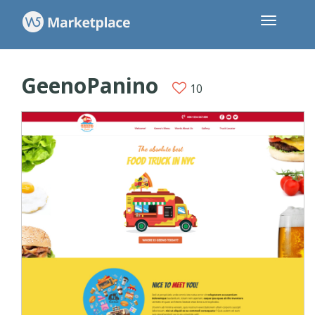
GeenoPanino
10