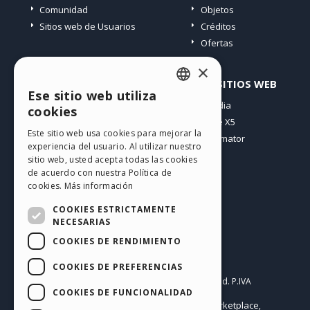
Comunidad
Objetos
Sitios web de Usuarios
Créditos
Ofertas
×
PERFIL
OTROS SITIOS WEB
Ese sitio web utiliza
ENGLISH
Mis post
Incomedia
cookies
Mis licencias
WebSite X5
ITALIAN
Este sitio web usa cookies para mejorar la
Mis download
WebAnimator
experiencia del usuario. Al utilizar nuestro
GERMAN
Espacio Web
sitio web, usted acepta todas las cookies
SPANISH
Mis Créditos
de acuerdo con nuestra Política de
cookies.
Más información
PORTUGUESE
COOKIES ESTRICTAMENTE
POLISH
NECESARIAS
COOKIES DE RENDIMIENTO
RUSSIAN
Español
FRENCH
COOKIES DE PREFERENCIAS
Incomedia s.r.l.
Copyright © 2026
All rights reserved. P.IVA
COOKIES DE FUNCIONALIDAD
IT07514640015
Help Center / Marketplace
Condiciones de uso WebSite X5:
,