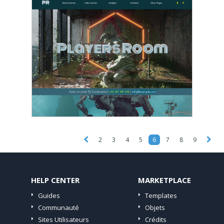
2
3
4
5
6
7
8
9
HELP CENTER
MARKETPLACE
Guides
Templates
Communauté
Objets
Sites Utilisateurs
Crédits