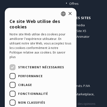
Offres
×
PROFIL
AUTRES SITES
Ce site Web utilise des
ENGLISH
Mes Messages
Incomedia
cookies
Mes Licences
WebSite X5
ITALIAN
Notre site Web utilise des cookies pour
Télécharger
WebAnimator
améliorer l'expérience utilisateur. En
GERMAN
Espace Web
utilisant notre site Web, vous acceptez tous
SPANISH
les cookies conformément à notre
Mes Crédits
Politique relative aux cookies.
En savoir
PORTUGUESE
plus
POLISH
STRICTEMENT NÉCESSAIRES
RUSSIAN
PERFORMANCE
Français
FRENCH
CIBLAGE
Incomedia s.r.l.
Copyright © 2026
Tous droits réservés. P.IVA
IT07514640015
FONCTIONNALITÉ
Help Center / Marketplace
Conditions d'utilisation WebSite X5:
,
Templates
Objects
Privacy Policy
,
|
NON CLASSIFIÉS
Ce site contient des contenus, des commentaires et des opinions