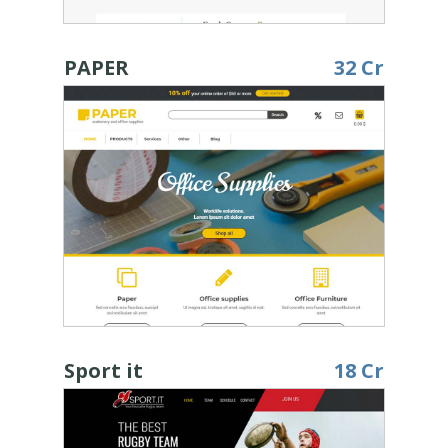
PAPER
32 Cr
Sport it
18 Cr