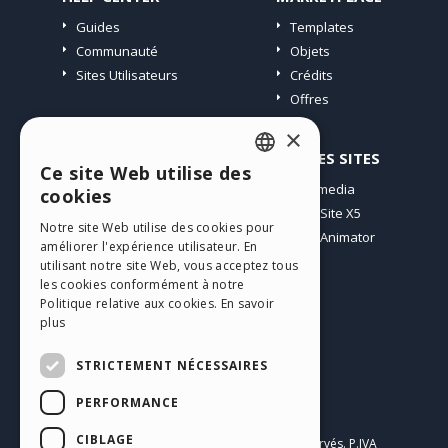
Guides
Templates
Communauté
Objets
Sites Utilisateurs
Crédits
Offres
×
PROFIL
AUTRES SITES
Ce site Web utilise des
ENGLISH
Mes Messages
Incomedia
cookies
Mes Licences
WebSite X5
ITALIAN
Notre site Web utilise des cookies pour
Télécharger
WebAnimator
améliorer l'expérience utilisateur. En
GERMAN
Espace Web
utilisant notre site Web, vous acceptez tous
SPANISH
Mes Crédits
les cookies conformément à notre
Politique relative aux cookies.
En savoir
PORTUGUESE
plus
POLISH
STRICTEMENT NÉCESSAIRES
RUSSIAN
PERFORMANCE
Français
FRENCH
CIBLAGE
Incomedia s.r.l.
Copyright © 2026
Tous droits réservés. P.IVA