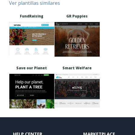
Ver plantillas similares
FundRaising
GR Puppies
Save our Planet
Smart Welfare
HELP CENTER
MARKETPLACE