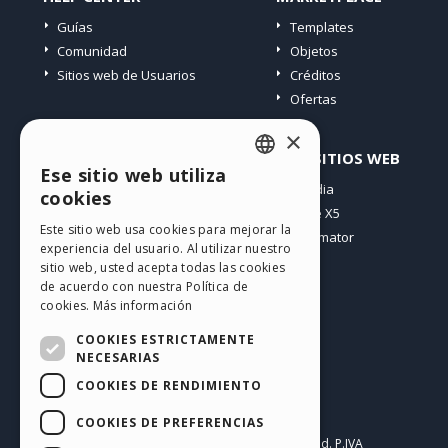
Guías
Templates
Comunidad
Objetos
Sitios web de Usuarios
Créditos
Ofertas
×
PERFIL
OTROS SITIOS WEB
Ese sitio web utiliza
ENGLISH
Mis post
Incomedia
cookies
Mis licencias
WebSite X5
ITALIAN
Este sitio web usa cookies para mejorar la
Mis download
WebAnimator
experiencia del usuario. Al utilizar nuestro
GERMAN
Espacio Web
sitio web, usted acepta todas las cookies
SPANISH
Mis Créditos
de acuerdo con nuestra Política de
cookies.
Más información
PORTUGUESE
COOKIES ESTRICTAMENTE
POLISH
NECESARIAS
COOKIES DE RENDIMIENTO
RUSSIAN
Español
FRENCH
COOKIES DE PREFERENCIAS
Incomedia s.r.l.
Copyright © 2026
All rights reserved. P.IVA