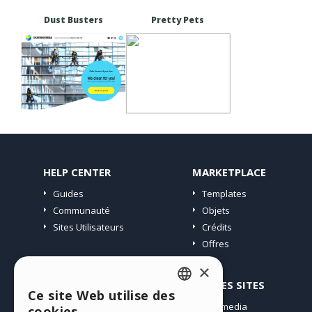
Dust Busters
Pretty Pets
HELP CENTER
MARKETPLACE
Guides
Templates
Communauté
Objets
Sites Utilisateurs
Crédits
Offres
×
PROFIL
AUTRES SITES
Ce site Web utilise des
ENGLISH
Mes Messages
Incomedia
cookies