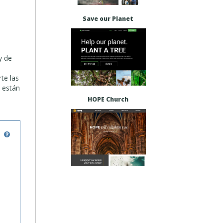
Save our Planet
y de
rte las
a están
HOPE Church