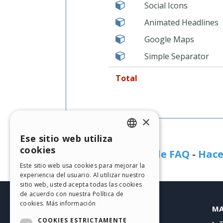
Social Icons
Animated Headlines
Google Maps
Simple Separator
Total
×
Ese sitio web utiliza
¿Necesita ayuda?
ENGLISH
cookies
Visitar la página de FAQ
-
Hace
ITALIAN
Este sitio web usa cookies para mejorar la
experiencia del usuario. Al utilizar nuestro
GERMAN
sitio web, usted acepta todas las cookies
SPANISH
de acuerdo con nuestra Política de
cookies.
Más información
HELP CENTER
MA
PORTUGUESE
COOKIES ESTRICTAMENTE