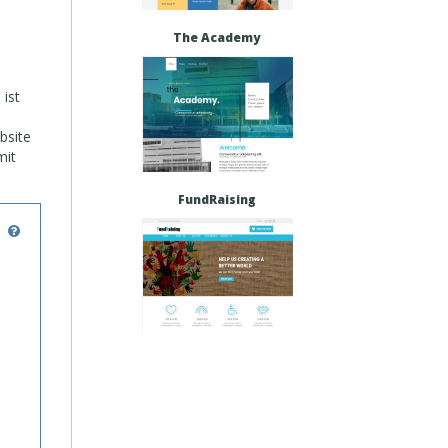
The Academy
ist
bsite
mit
FundRaising