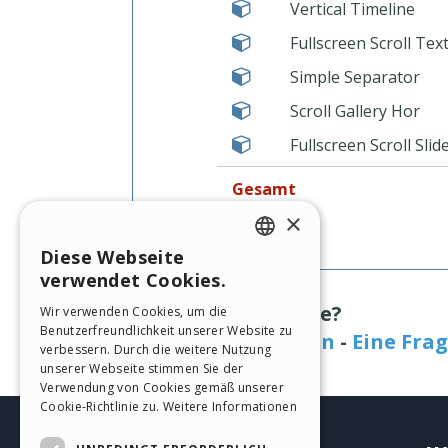
Vertical Timeline
Fullscreen Scroll Tex
Simple Separator
Scroll Gallery Hor
Fullscreen Scroll Slid
Gesamt
×
Diese Webseite
ENGLISH
verwendet Cookies.
ITALIAN
Benötigen Sie Hilfe?
Wir verwenden Cookies, um die
Benutzerfreundlichkeit unserer Website zu
GERMAN
FAQ-Seite besuchen
-
Eine Frag
verbessern. Durch die weitere Nutzung
SPANISH
unserer Webseite stimmen Sie der
Verwendung von Cookies gemäß unserer
PORTUGUESE
Cookie-Richtlinie zu.
Weitere Informationen
POLISH