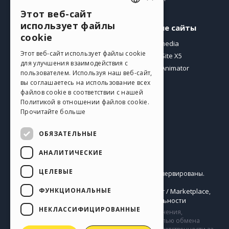
Этот веб-сайт
ENGLISH
использует файлы
Профиль
Другие сайты
ITALIAN
cookie
Мои посты
Incomedia
GERMAN
Этот веб-сайт использует файлы cookie
Мои лицензии
WebSite X5
для улучшения взаимодействия с
Загрузить
WebAnimator
SPANISH
пользователем. Используя наш веб-сайт,
Веб-хостинг
вы соглашаетесь на использование всех
PORTUGUESE
Мои кредиты
файлов cookie в соответствии с нашей
Политикой в ​​отношении файлов cookie.
POLISH
Прочитайте больше
RUSSIAN
ОБЯЗАТЕЛЬНЫЕ
FRENCH
АНАЛИТИЧЕСКИЕ
Pусский
ЦЕЛЕВЫЕ
Incomedia s.r.l.
Copyright © 2026
Все права зарезервированы.
P.IVA IT07514640015
ФУНКЦИОНАЛЬНЫЕ
Help Center / Marketplace
Правила Использования WebSite X5:
,
Templates
Objects
Политика конфиденциальности
,
|
НЕКЛАССИФИЦИРОВАННЫЕ
Сайт содержит информацию, комментарии и мнения,
загруженные его пользователями и создан с целью обмена