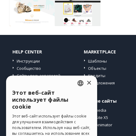
HELP CENTER
MARKETPLACE
Инструкции
Шаблоны
Сообщество
Объекты
Сайты пользователей
Кредиты
×
Предложения
Этот веб-сайт
ENGLISH
использует файлы
Профиль
Другие сайты
ITALIAN
cookie
Мои посты
Incomedia
GERMAN
Этот веб-сайт использует файлы cookie
Мои лицензии
WebSite X5
для улучшения взаимодействия с
Загрузить
WebAnimator
SPANISH
пользователем. Используя наш веб-сайт,
Веб-хостинг
вы соглашаетесь на использование всех
PORTUGUESE