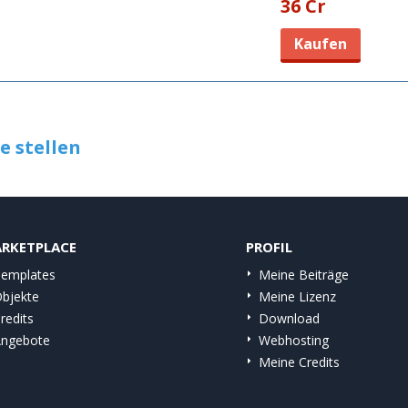
36 Cr
Kaufen
e stellen
RKETPLACE
PROFIL
emplates
Meine Beiträge
bjekte
Meine Lizenz
redits
Download
ngebote
Webhosting
Meine Credits