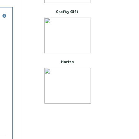
Crafty Gift
Horizn