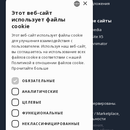
×
Предложения
Этот веб-сайт
ENGLISH
использует файлы
Профиль
Другие сайты
ITALIAN
cookie
Мои посты
Incomedia
GERMAN
Этот веб-сайт использует файлы cookie
Мои лицензии
WebSite X5
для улучшения взаимодействия с
Загрузить
WebAnimator
SPANISH
пользователем. Используя наш веб-сайт,
Веб-хостинг
вы соглашаетесь на использование всех
PORTUGUESE
файлов cookie в соответствии с нашей
Мои кредиты
Политикой в ​​отношении файлов cookie.
POLISH
Прочитайте больше
RUSSIAN
ОБЯЗАТЕЛЬНЫЕ
FRENCH
АНАЛИТИЧЕСКИЕ
Pусский
ЦЕЛЕВЫЕ
Incomedia s.r.l.
Copyright © 2026
Все права зарезервированы.
P.IVA IT07514640015
ФУНКЦИОНАЛЬНЫЕ
Help Center / Marketplace
Правила Использования WebSite X5:
,
Templates
Objects
Политика конфиденциальности
,
|
НЕКЛАССИФИЦИРОВАННЫЕ
Сайт содержит информацию, комментарии и мнения,