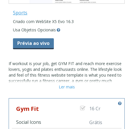
Sports
Criado com WebSite X5 Evo 16.3
Usa Objetos Opcionais
Prévia ao vivo
If workout is your job, get GYM FIT and reach more exercise
lovers, yogis and pilates enthusiasts online. The lifestyle look
and feel of this fitness website template is what you need to
successfully run a fitness carreer, a gym or pretty much
anything else health-related. With multiple pre-designed
Ler mais
pages, beautiful galleries and parallax effect, this fitness
website is easy-to-use and fun to update. Simply customize
the layout to introduce your training services, classes and
Gym Fit
16 Cr
trainers with Gym Fit. Since it is a mobile responsive website
template, all the contents are made to look amazing on any
device. Your customers just love your workout sessions? Tell
Social Icons
Grátis
people about it. With Gym Fit, now you can have an entire