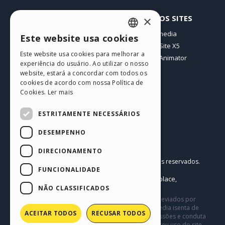
PERFIL
OUTROS SITES
×
Meus posts
Incomedia
Este website usa cookies
ENGLISH
Minhas licenças
WebSite X5
Este website usa cookies para melhorar a
Download
WebAnimator
ITALIAN
experiência do usuário. Ao utilizar o nosso
Hospedagem Web
website, estará a concordar com todos os
GERMAN
Meus Créditos
cookies de acordo com nossa Política de
Cookies.
Ler mais
SPANISH
PORTUGUESE
ESTRITAMENTE NECESSÁRIOS
POLISH
DESEMPENHO
RUSSIAN
Português BR
DIRECIONAMENTO
Incomedia s.r.l.
FRENCH
Copyright © 2026
Todos os direitos reservados.
FUNCIONALIDADE
P.IVA IT07514640015
Help Center / Marketplace
Termos de Uso WebSite X5:
,
Templates
Objects
Política de Privacidade
NÃO CLASSIFICADOS
,
|
Este site contém conteúdo comentários e opiniões eviados por
usuários, e é apenas para fins informativos. Incomedia isenta de
ACEITAR TODOS
RECUSAR TODOS
toda e qualquer responsabilidade pelos atos, omissões e conduta
de terceiros em conexão com ou relacionadas ao seu uso do site.