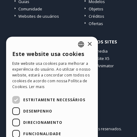
Guias
Modelos
Comunidade
Objetos
Websites de usuários
Créditos
Ofertas
PERFIL
OUTROS SITES
×
Meus posts
Incomedia
Este website usa cookies
ENGLISH
Minhas licenças
WebSite X5
Este website usa cookies para melhorar a
Download
WebAnimator
ITALIAN
experiência do usuário. Ao utilizar o nosso
Hospedagem Web
website, estará a concordar com todos os
GERMAN
Meus Créditos
cookies de acordo com nossa Política de
Cookies.
Ler mais
SPANISH
PORTUGUESE
ESTRITAMENTE NECESSÁRIOS
POLISH
DESEMPENHO
RUSSIAN
Português BR
DIRECIONAMENTO
Incomedia s.r.l.
FRENCH
Copyright © 2026
Todos os direitos reservados.
FUNCIONALIDADE
P.IVA IT07514640015