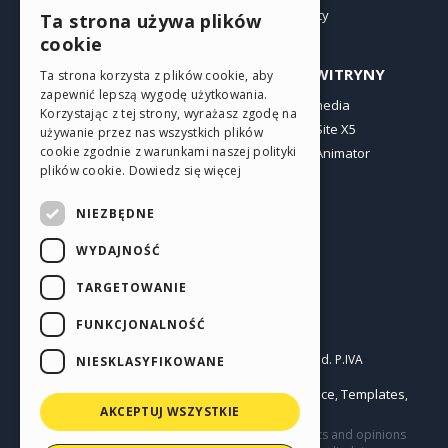
Oferty
Ta strona używa plików
ENGLISH
cookie
ITALIAN
PROFIL
INNE WITRYNY
Ta strona korzysta z plików cookie, aby
zapewnić lepszą wygodę użytkowania.
GERMAN
Moje wpisy
Incomedia
Korzystając z tej strony, wyrażasz zgodę na
Moje licencje
WebSite X5
SPANISH
używanie przez nas wszystkich plików
cookie zgodnie z warunkami naszej polityki
Pobieranie
WebAnimator
PORTUGUESE
plików cookie.
Dowiedz się więcej
Web hosting
POLISH
Moje punkty
NIEZBĘDNE
RUSSIAN
WYDAJNOŚĆ
FRENCH
TARGETOWANIE
FUNKCJONALNOŚĆ
Polski
Incomedia s.r.l.
Copyright © 2026
All rights reserved. P.IVA
NIESKLASYFIKOWANE
IT07514640015
Help Center / Marketplace
Templates
Terms of use WebSite X5:
,
,
Objects
Privacy Policy
AKCEPTUJ WSZYSTKIE
|
This site contains user submitted content, comments and opinions