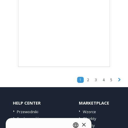
1
2
3
4
5
HELP CENTER
MARKETPLACE
Przewodniki
Wzorce
Społeczność
Obiekty
×
Witryny użytkowników
Punkty