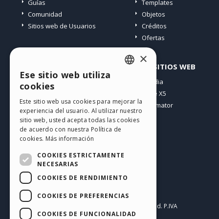
Guías
Templates
Comunidad
Objetos
Sitios web de Usuarios
Créditos
Ofertas
×
PERFIL
OTROS SITIOS WEB
Ese sitio web utiliza
ENGLISH
Mis post
Incomedia
cookies
Mis licencias
WebSite X5
ITALIAN
Este sitio web usa cookies para mejorar la
Mis download
WebAnimator
experiencia del usuario. Al utilizar nuestro
GERMAN
Espacio Web
sitio web, usted acepta todas las cookies
SPANISH
Mis Créditos
de acuerdo con nuestra Política de
cookies.
Más información
PORTUGUESE
COOKIES ESTRICTAMENTE
POLISH
NECESARIAS
COOKIES DE RENDIMIENTO
RUSSIAN
Español
FRENCH
COOKIES DE PREFERENCIAS
Incomedia s.r.l.
Copyright © 2026
All rights reserved. P.IVA
COOKIES DE FUNCIONALIDAD
IT07514640015