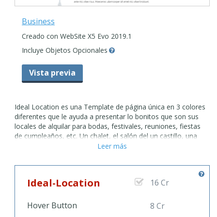
Business
Creado con WebSite X5 Evo 2019.1
Incluye Objetos Opcionales
Vista previa
Ideal Location es una Template de página única en 3 colores
diferentes que le ayuda a presentar lo bonitos que son sus
locales de alquilar para bodas, festivales, reuniones, fiestas
de cumpleaños, etc. Un chalet, el salón del un castillo, una
elegante residencia o un hermoso jardín, perfecto para
Leer más
acoger eventos: con Ideal Location puede insertar amplias
galerías de fotos, jugar con los colores y hablar de sus
servicios y sus socios, ¡ y todo sin esfuerzo! Arriba a la
Ideal-Location
16 Cr
derecha encontrará el menú hamburguesa, través del cual sus
visitantes podrán acceder a las diferentes secciones con un
simple clic. Vaya en línea con una Template creativa y
Hover Button
8 Cr
coloreada: ¡aprovecha de Ideal Location!