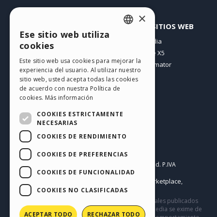
×
PERFIL
OTROS SITIOS WEB
Ese sitio web utiliza
ENGLISH
Mis post
Incomedia
cookies
Mis licencias
WebSite X5
ITALIAN
Este sitio web usa cookies para mejorar la
Mis download
WebAnimator
experiencia del usuario. Al utilizar nuestro
GERMAN
Espacio Web
sitio web, usted acepta todas las cookies
SPANISH
Mis Créditos
de acuerdo con nuestra Política de
cookies.
Más información
PORTUGUESE
COOKIES ESTRICTAMENTE
POLISH
NECESARIAS
COOKIES DE RENDIMIENTO
RUSSIAN
Español
FRENCH
COOKIES DE PREFERENCIAS
Incomedia s.r.l.
Copyright © 2026
All rights reserved. P.IVA
COOKIES DE FUNCIONALIDAD
IT07514640015
Help Center / Marketplace
Condiciones de uso WebSite X5:
,
Templates
Objects
Privacy Policy
COOKIES NO CLASIFICADAS
,
|
Este sitio contiene comentarios, opiniones y materiales publicados
por los usuarios solo con fines informativos. Incomedia se exime de
ACEPTAR TODO
RECHAZAR TODO