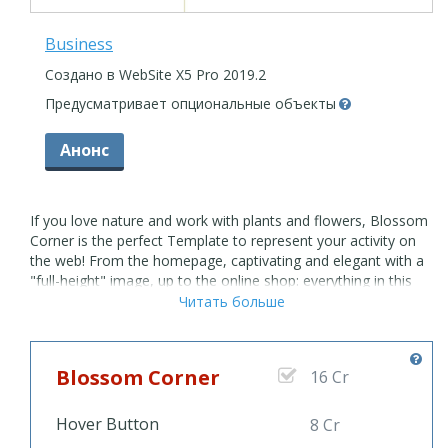
Business
Создано в WebSite X5 Pro 2019.2
Предусматривает опциональные объекты
Анонс
If you love nature and work with plants and flowers, Blossom
Corner is the perfect Template to represent your activity on
the web! From the homepage, captivating and elegant with a
"full-height" image, up to the online shop: everything in this
Template is designed to show the products at their best,
Читать больше
ready for sale. With a bit of customization, the addition of real
images of your plants or flowers and all the useful
information, your potential customers will be able to choose
Blossom Corner
16 Cr
their product in a few click and order them in complete
comfort! Are you ready to bring your green thumb online?
Blossom Corner is waiting for you.
Hover Button
8 Cr