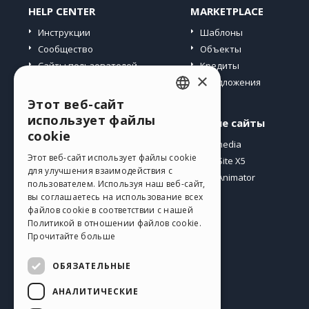
HELP CENTER
MARKETPLACE
Инструкции
Шаблоны
Сообщество
Объекты
Сайты пользователей
Кредиты
×
Предложения
Этот веб-сайт
ENGLISH
использует файлы
Профиль
Другие сайты
ITALIAN
cookie
Мои посты
Incomedia
GERMAN
Этот веб-сайт использует файлы cookie
Мои лицензии
WebSite X5
для улучшения взаимодействия с
Загрузить
WebAnimator
SPANISH
пользователем. Используя наш веб-сайт,
Веб-хостинг
вы соглашаетесь на использование всех
PORTUGUESE
Мои кредиты
файлов cookie в соответствии с нашей
Политикой в ​​отношении файлов cookie.
POLISH
Прочитайте больше
RUSSIAN
ОБЯЗАТЕЛЬНЫЕ
FRENCH
АНАЛИТИЧЕСКИЕ
Pусский