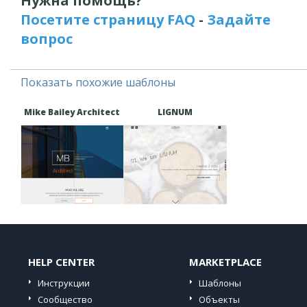
Нужна помощь?
Посетите страницу FAQ
-
Задайте
вопрос
Показать похожие шаблоны
Mike Bailey Architect
LIGNUM
HELP CENTER
MARKETPLACE
Инструкции
Шаблоны
Сообщество
Объекты