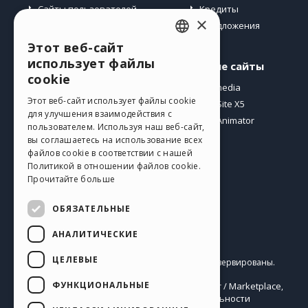
Сайты пользователей
Кредиты
×
Предложения
Этот веб-сайт
ENGLISH
использует файлы
Профиль
Другие сайты
ITALIAN
cookie
Мои посты
Incomedia
GERMAN
Этот веб-сайт использует файлы cookie
Мои лицензии
WebSite X5
для улучшения взаимодействия с
Загрузить
WebAnimator
SPANISH
пользователем. Используя наш веб-сайт,
Веб-хостинг
вы соглашаетесь на использование всех
PORTUGUESE
Мои кредиты
файлов cookie в соответствии с нашей
Политикой в ​​отношении файлов cookie.
POLISH
Прочитайте больше
RUSSIAN
ОБЯЗАТЕЛЬНЫЕ
FRENCH
АНАЛИТИЧЕСКИЕ
Pусский
ЦЕЛЕВЫЕ
Incomedia s.r.l.
Copyright © 2026
Все права зарезервированы.
P.IVA IT07514640015
ФУНКЦИОНАЛЬНЫЕ
Help Center / Marketplace
Правила Использования WebSite X5:
,
Templates
Objects
Политика конфиденциальности
,
|