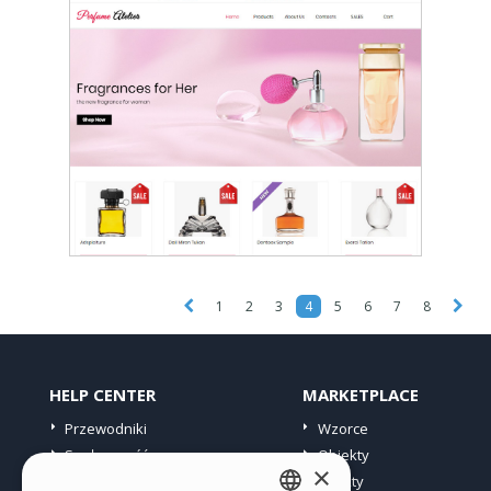
1
2
3
4
5
6
7
8
HELP CENTER
MARKETPLACE
Przewodniki
Wzorce
Społeczność
Obiekty
×
Witryny użytkowników
Punkty