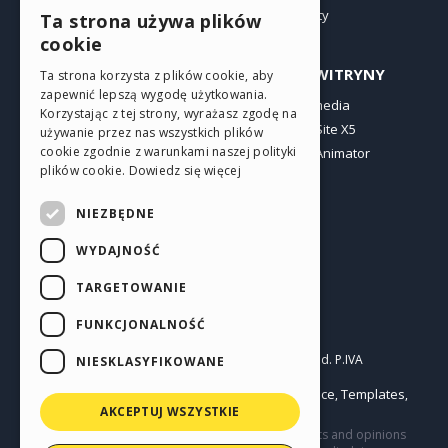
Oferty
Ta strona używa plików
ENGLISH
cookie
ITALIAN
PROFIL
INNE WITRYNY
Ta strona korzysta z plików cookie, aby
zapewnić lepszą wygodę użytkowania.
GERMAN
Moje wpisy
Incomedia
Korzystając z tej strony, wyrażasz zgodę na
Moje licencje
WebSite X5
SPANISH
używanie przez nas wszystkich plików
cookie zgodnie z warunkami naszej polityki
Pobieranie
WebAnimator
PORTUGUESE
plików cookie.
Dowiedz się więcej
Web hosting
POLISH
Moje punkty
NIEZBĘDNE
RUSSIAN
WYDAJNOŚĆ
FRENCH
TARGETOWANIE
FUNKCJONALNOŚĆ
Polski
Incomedia s.r.l.
Copyright © 2026
All rights reserved. P.IVA
NIESKLASYFIKOWANE
IT07514640015
Help Center / Marketplace
Templates
Terms of use WebSite X5:
,
,
Objects
Privacy Policy
AKCEPTUJ WSZYSTKIE
|
This site contains user submitted content, comments and opinions