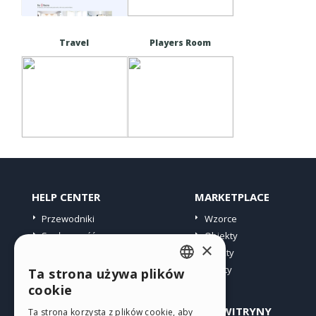
Travel
Players Room
HELP CENTER
MARKETPLACE
Przewodniki
Wzorce
Społeczność
Obiekty
×
Witryny użytkowników
Punkty
Oferty
Ta strona używa plików
ENGLISH
cookie
ITALIAN
PROFIL
INNE WITRYNY
Ta strona korzysta z plików cookie, aby