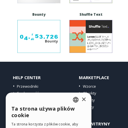
Bounty
Shuffle Text
HELP CENTER
MARKETPLACE
Przewodniki
Wzorce
Społeczność
Obiekty
×
Witryny użytkowników
Punkty
Oferty
Ta strona używa plików
ENGLISH
cookie
ITALIAN
PROFIL
INNE WITRYNY
Ta strona korzysta z plików cookie, aby