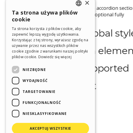
×
Ta strona używa plików
ENGLISH
cookie
ITALIAN
Ta strona korzysta z plików cookie, aby
zapewnić lepszą wygodę użytkowania.
GERMAN
Korzystając z tej strony, wyrażasz zgodę na
SPANISH
używanie przez nas wszystkich plików
cookie zgodnie z warunkami naszej polityki
PORTUGUESE
plików cookie.
Dowiedz się więcej
POLISH
NIEZBĘDNE
RUSSIAN
WYDAJNOŚĆ
FRENCH
TARGETOWANIE
FUNKCJONALNOŚĆ
NIESKLASYFIKOWANE
AKCEPTUJ WSZYSTKIE