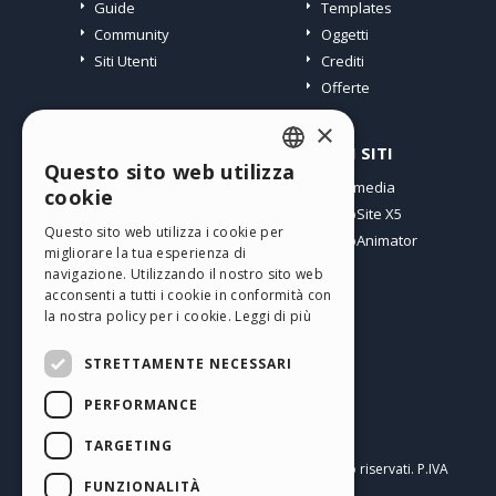
Guide
Templates
Community
Oggetti
Siti Utenti
Crediti
Offerte
×
PROFILO
ALTRI SITI
Questo sito web utilizza
ENGLISH
I miei post
Incomedia
cookie
Le mie Licenze
WebSite X5
ITALIAN
Questo sito web utilizza i cookie per
I miei Download
WebAnimator
migliorare la tua esperienza di
GERMAN
Spazio Web
navigazione. Utilizzando il nostro sito web
SPANISH
I miei Crediti
acconsenti a tutti i cookie in conformità con
la nostra policy per i cookie.
Leggi di più
PORTUGUESE
STRETTAMENTE NECESSARI
POLISH
PERFORMANCE
RUSSIAN
Italiano
FRENCH
TARGETING
Incomedia s.r.l.
Copyright © 2026
Tutti i diritti sono riservati. P.IVA
FUNZIONALITÀ
IT07514640015