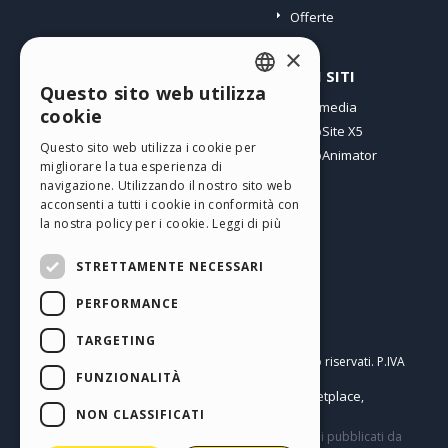
Offerte
×
PROFILO
ALTRI SITI
Questo sito web utilizza
ENGLISH
I miei post
Incomedia
cookie
Le mie Licenze
WebSite X5
ITALIAN
Questo sito web utilizza i cookie per
I miei Download
WebAnimator
migliorare la tua esperienza di
GERMAN
Spazio Web
navigazione. Utilizzando il nostro sito web
SPANISH
I miei Crediti
acconsenti a tutti i cookie in conformità con
la nostra policy per i cookie.
Leggi di più
PORTUGUESE
STRETTAMENTE NECESSARI
POLISH
PERFORMANCE
RUSSIAN
Italiano
FRENCH
TARGETING
Incomedia s.r.l.
Copyright © 2026
Tutti i diritti sono riservati. P.IVA
FUNZIONALITÀ
IT07514640015
Help Center / Marketplace
Termini di utilizzo WebSite X5:
,
Templates
Objects
Privacy Policy
NON CLASSIFICATI
,
|
Questo sito contiene commenti, opinioni e materiali pubblicati da