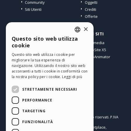
Community
Oggetti
Siti Utenti
Crediti
Offerte
×
PROFILO
ALTRI SITI
Questo sito web utilizza
ENGLISH
I miei post
Incomedia
cookie
Le mie Licenze
WebSite X5
ITALIAN
Questo sito web utilizza i cookie per
I miei Download
WebAnimator
migliorare la tua esperienza di
GERMAN
Spazio Web
navigazione. Utilizzando il nostro sito web
SPANISH
I miei Crediti
acconsenti a tutti i cookie in conformità con
la nostra policy per i cookie.
Leggi di più
PORTUGUESE
STRETTAMENTE NECESSARI
POLISH
PERFORMANCE
RUSSIAN
Italiano
FRENCH
TARGETING
Incomedia s.r.l.
Copyright © 2026
Tutti i diritti sono riservati. P.IVA
FUNZIONALITÀ
IT07514640015
Help Center / Marketplace
Termini di utilizzo WebSite X5:
,