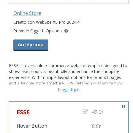
Online Store
Creato con WebSite X5 Pro 2024.4
Prevede Oggetti Opzionali
Anteprima
ESSE is a versatile e-commerce website template designed to
showcase products beautifully and enhance the shopping
experience. With multiple layout options for product pages
and a flexible store structure, ESSE lets you customize how
you display each item and category to align with your brand’s
Leggi di più
vision. Organized categories streamline navigation, while an
integrated blog feature allows you to share news, updates,
and product highlights, making it ideal for engaging customers
ESSE
49 Cr
and building community around your store. Perfect for brands
looking to offer an immersive, stylish, and user-friendly
shopping experience.
Hover Button
8 Cr