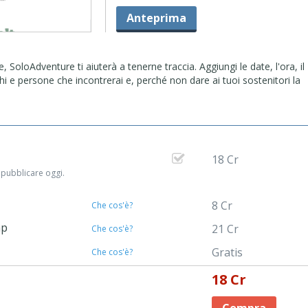
Anteprima
, SoloAdventure ti aiuterà a tenerne traccia. Aggiungi le date, l'ora, il
ghi e persone che incontrerai e, perché non dare ai tuoi sostenitori la
18 Cr
 pubblicare oggi.
8 Cr
Che cos'è?
ap
21 Cr
Che cos'è?
Gratis
Che cos'è?
18 Cr