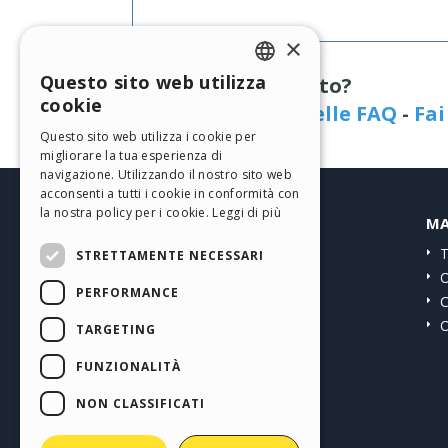
×
Questo sito web utilizza
Hai bisogno di aiuto?
ENGLISH
cookie
Visita la pagina delle FAQ
-
Fa
ITALIAN
Questo sito web utilizza i cookie per
migliorare la tua esperienza di
GERMAN
navigazione. Utilizzando il nostro sito web
SPANISH
acconsenti a tutti i cookie in conformità con
la nostra policy per i cookie.
Leggi di più
HELP CENTER
MA
PORTUGUESE
Guide
T
STRETTAMENTE NECESSARI
POLISH
Community
O
PERFORMANCE
RUSSIAN
Siti Utenti
C
O
FRENCH
TARGETING
FUNZIONALITÀ
NON CLASSIFICATI