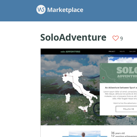
SoloAdventure
9