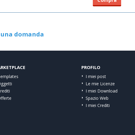
Compra
i una domanda
RKETPLACE
PROFILO
emplates
I miei post
ggetti
Le mie Licenze
rediti
I miei Download
fferte
Spazio Web
I miei Crediti