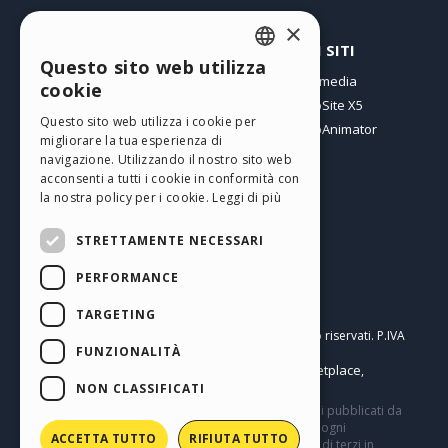
×
PROFILO
ALTRI SITI
Questo sito web utilizza
ENGLISH
I miei post
Incomedia
cookie
Le mie Licenze
WebSite X5
ITALIAN
Questo sito web utilizza i cookie per
I miei Download
WebAnimator
migliorare la tua esperienza di
GERMAN
Spazio Web
navigazione. Utilizzando il nostro sito web
SPANISH
I miei Crediti
acconsenti a tutti i cookie in conformità con
la nostra policy per i cookie.
Leggi di più
PORTUGUESE
STRETTAMENTE NECESSARI
POLISH
PERFORMANCE
RUSSIAN
Italiano
FRENCH
TARGETING
Incomedia s.r.l.
Copyright © 2026
Tutti i diritti sono riservati. P.IVA
FUNZIONALITÀ
IT07514640015
Help Center / Marketplace
Termini di utilizzo WebSite X5:
,
Templates
Objects
Privacy Policy
NON CLASSIFICATI
,
|
Questo sito contiene commenti, opinioni e materiali pubblicati da
utenti a solo scopo informativo. Incomedia declina ogni
ACCETTA TUTTO
RIFIUTA TUTTO
responsabilità per atti, omissioni e comportamenti di terzi in