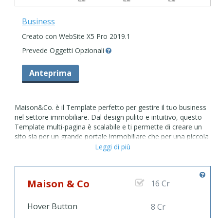
Business
Creato con WebSite X5 Pro 2019.1
Prevede Oggetti Opzionali
Anteprima
Maison&Co. è il Template perfetto per gestire il tuo business
nel settore immobiliare. Dal design pulito e intuitivo, questo
Template multi-pagina è scalabile e ti permette di creare un
sito sia per un grande portale immobiliare che per una piccola
agenzia. Aggiungi e rimuovi facilmente immagini, testi o intere
Leggi di più
pagine: con Maison&Co. gestire la tua attività online diventa
semplice! Ciascuna pagina dedicata alle proprietà immobiliari
può contenere diverse immagini, testi e materiali di
Maison & Co
16 Cr
approfondimento come file .pdf. Il form di contatti è
raggiungibile sia dalla pagina contatti, sia dal bottone dedicato
“Sell your home”. Metti in bella mostra le proprietà immobiliari
Hover Button
8 Cr
e trova clienti più facilmente, con Maison&Co.!