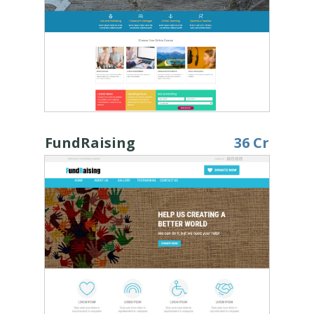
FundRaising
36 Cr