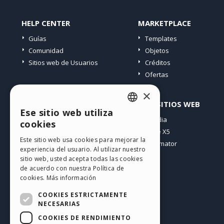
HELP CENTER
MARKETPLACE
Guías
Templates
Comunidad
Objetos
Sitios web de Usuarios
Créditos
Ofertas
×
PERFIL
OTROS SITIOS WEB
Ese sitio web utiliza
ENGLISH
Mis post
Incomedia
cookies
Mis licencias
WebSite X5
ITALIAN
Este sitio web usa cookies para mejorar la
Mis download
WebAnimator
experiencia del usuario. Al utilizar nuestro
GERMAN
Espacio Web
sitio web, usted acepta todas las cookies
SPANISH
Mis Créditos
de acuerdo con nuestra Política de
cookies.
Más información
PORTUGUESE
COOKIES ESTRICTAMENTE
POLISH
NECESARIAS
COOKIES DE RENDIMIENTO
RUSSIAN