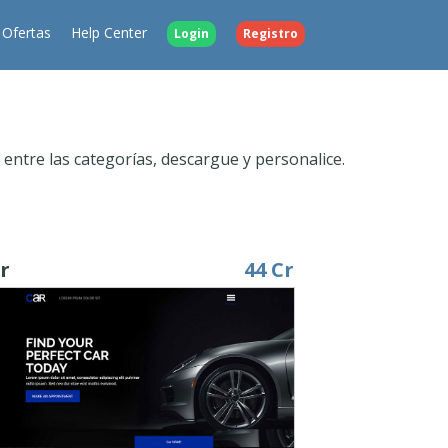
Ofertas
Help Center
Login
Registro
 entre las categorías, descargue y personalice.
r
44 Cr